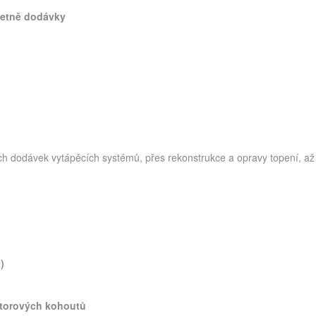
četně dodávky
ch dodávek vytápěcích systémů, přes rekonstrukce a opravy topení, až
)
iátorových kohoutů