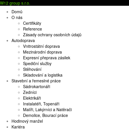
W12 group s.r.o.
Domů
O nás
Certifikáty
Reference
Zásady ochrany osobních údajů
Autodoprava
Vnitrostátní doprava
Mezinárodní doprava
Expresní přeprava zásilek
Spediční služby
Stěhování
Skladování a logistika
Stavební a řemeslné práce
Sádrokartonáři
Zedníci
Elektrikáři
Instalatéři, Topenáři
Malíři, Lakýrníci a Natěrači
Demolice, Bourací práce
Hodinový manžel
Kariéra