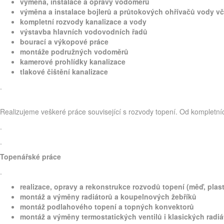
výměna, instalace a opravy vodoměrů
výměna a instalace bojlerů a průtokových ohřívačů vody v
kompletní rozvody kanalizace a vody
výstavba hlavních vodovodních řadů
bourací a výkopové práce
montáže podružných vodoměrů
kamerové prohlídky kanalizace
tlakové čištění kanalizace
.
Realizujeme veškeré práce související s rozvody topení. Od kompletní
.
.
Topenářské práce
.
realizace, opravy a rekonstrukce rozvodů topení (měď, plast
montáž a výměny radiátorů a koupelnových žebříků
montáž podlahového topení a topných konvektorů
montáž a výměny termostatických ventilů i klasických rad