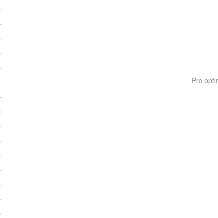
.
.
.
.
.
Pro opti
.
.
.
.
.
.
.
.
.