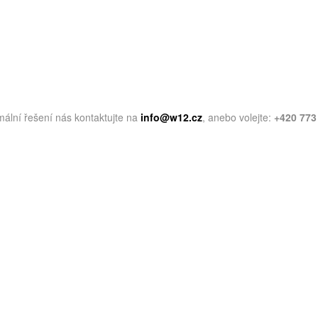
mální řešení nás kontaktujte na
info@w12.cz
, anebo volejte:
+420 773